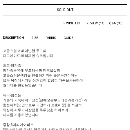
SOLD OUT
♡ WISH LIST
REVIEW (14)
Q&A (30)
DESCRIPTION
SIZE
FABRIC
GUIDE
고급스럽고 페미닌한 무드의
디그메이드 메리제인 슈즈입니다
외피-양가죽
양가죽특유에 부드러움과 탄력을살려
고급스러운색감을 연출하기위해 좁은공간이아닌
넓은 목장에서키워 상처없이 깔끔한 가죽을사용하여
퀄리티를 한껏높였습니다
내피-합성돈피
기존의 가죽내피의장점(살에닿는부드러움과통기성) 과
합성피혁(오염으로부터 강하게 보호해줌) 을 적절히
믹싱하여 두가지장점을 두루갖춘 하이브리드
내피를 사용하였습니다
중창-3미리에어피트
3만번이상의 쿠션실험을마친 라텍스쿠션으로 너무얇거나