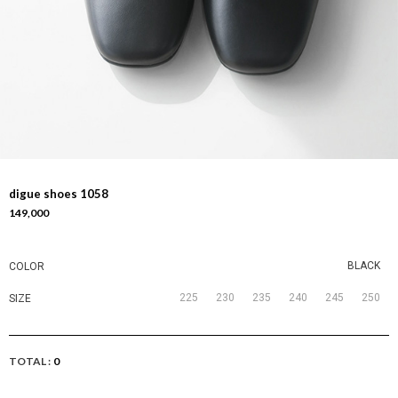
digue shoes 1058
149,000
BLACK
COLOR
225
230
235
240
245
250
SIZE
TOTAL :
0