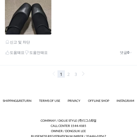
SHIPPING&RETURN
TERMS OF USE
PRIVACY
OFFLINE SHOP
INSTAGRAM
COMPANY / DIGUE STYLE (주)디그스타일
CALL CENTER 1544-4185
OWNER / DONGSUK LEE
BUISENESS REGISTRATION NUMBER / 204-86-09567