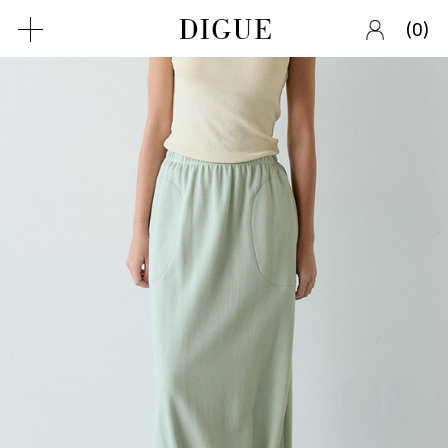
(
)
0