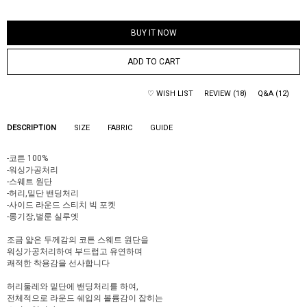
BUY IT NOW
ADD TO CART
♡ WISH LIST
REVIEW (18)
Q&A (12)
DESCRIPTION
SIZE
FABRIC
GUIDE
-코튼 100%
-워싱가공처리
-스웨트 원단
-허리,밑단 밴딩처리
-사이드 라운드 스티치 빅 포켓
-롱기장,벌룬 실루엣
조금 얇은 두께감의 코튼 스웨트 원단을
워싱가공처리하여 부드럽고 유연하며
쾌적한 착용감을 선사합니다
허리둘레와 밑단에 밴딩처리를 하여,
전체적으로 라운드 쉐입의 볼륨감이 잡히는