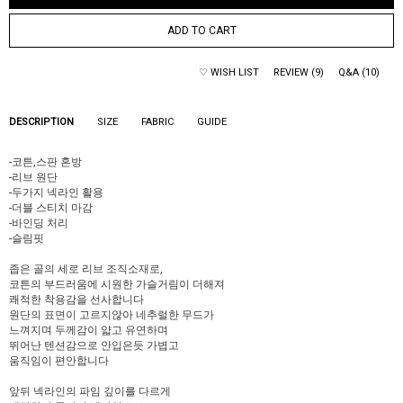
ADD TO CART
♡ WISH LIST
REVIEW (9)
Q&A (10)
DESCRIPTION
SIZE
FABRIC
GUIDE
-코튼,스판 혼방
-리브 원단
-두가지 넥라인 활용
-더블 스티치 마감
-바인딩 처리
-슬림핏
좁은 골의 세로 리브 조직소재로,
코튼의 부드러움에 시원한 가슬거림이 더해져
쾌적한 착용감을 선사합니다
원단의 표면이 고르지않아 네추럴한 무드가
느껴지며 두께감이 얇고 유연하며
뛰어난 텐션감으로 안입은듯 가볍고
움직임이 편안합니다
앞뒤 넥라인의 파임 깊이를 다르게