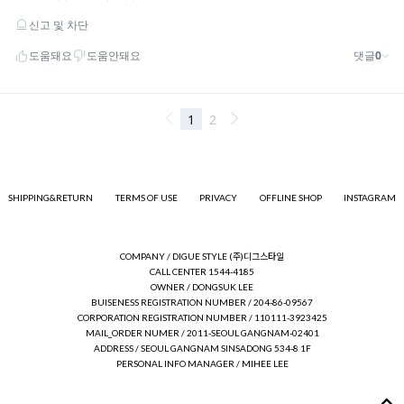
SHIPPING&RETURN
TERMS OF USE
PRIVACY
OFFLINE SHOP
INSTAGRAM
COMPANY / DIGUE STYLE (주)디그스타일
CALL CENTER 1544-4185
OWNER / DONGSUK LEE
BUISENESS REGISTRATION NUMBER / 204-86-09567
CORPORATION REGISTRATION NUMBER / 110111-3923425
MAIL_ORDER NUMER / 2011-SEOUL GANGNAM-02401
ADDRESS / SEOUL GANGNAM SINSADONG 534-8 1F
PERSONAL INFO MANAGER / MIHEE LEE