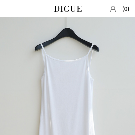
(
)
0