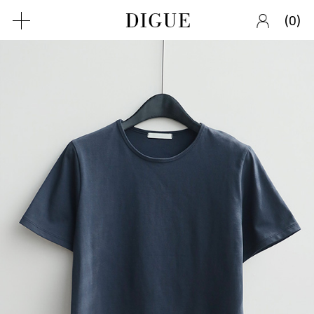
(
)
0