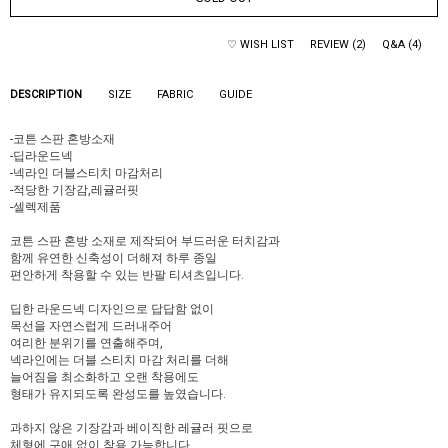
♡ WISH LIST
REVIEW (2)
Q&A (4)
DESCRIPTION
SIZE
FABRIC
GUIDE
-코튼 스판 혼방소재
-딥라운드넥
-넥라인 더블스티치 마감처리
-적당한 기장감,레귤러핏
-셀렉제품
코튼 스판 혼방 소재로 제작되어 부드러운 터치감과
함께 유연한 신축성이 더해져 하루 종일
편안하게 착용할 수 있는 반팔 티셔츠입니다.
딥한 라운드넥 디자인으로 답답함 없이
목선을 자연스럽게 드러내주어
여리한 분위기를 연출해주며,
넥라인에는 더블 스티치 마감 처리를 더해
늘어짐을 최소화하고 오랜 착용에도
형태가 유지되도록 완성도를 높였습니다.
과하지 않은 기장감과 베이직한 레귤러 핏으로
체형에 구애 없이 착용 가능합니다.