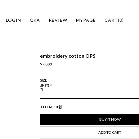
LOGIN
QnA
REVIEW
MYPAGE
CART(
0
)
embroidery cotton OPS
97,000
SIZE
브라탑추
가
TOTAL :
0
원
BUY IT NOW
ADD TO CART