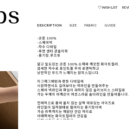
♡ WISH LIST
REV
DESCRIPTION
SIZE
FABRIC
GUIDE
-코튼 100%
-스퀘어넥
-자수 디테일
-후면 센터 콘솔지퍼
-롱기장,루즈핏
얇고 밀도있는 코튼 100% 소재와 깨끗한 화이트컬러,
섬세한 자수로 포인트를 주어 로맨틱하고
낭만적인 무드가 느껴지는 원피스입니다.
지그재그패턴과 펀칭 디테일에
시원하면서도 길어보이는 넥라인을 만들어주는
스퀘어 넥라인과 파임이 과하지 않은 슬리브리스 스타일로
가는 두께의 어깨끈이 여성스러운 숄더라인을 만들어줍니다.
전체적으로 몸에 붙지 않는 살짝 여유있는 사이즈로
라인없이 일자형태로 떨어지는 롱기장이며
가슴 위쪽까지는 재원단 안감 처리로
아래쪽에는 화이트컬러의 안감을
더해 비침을 최소화하고
하단의 센터 라인에 슬릿을 넣어
롱 원피스의 편안한 움직임을 도와줍니다.