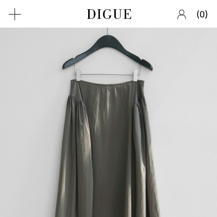
(
)
0