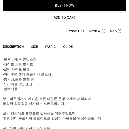
BUY IT NOW
ADD TO CART
♡ WISH LIST
REVIEW (0)
Q&A (4)
DESCRIPTION
SIZE
FABRIC
GUIDE
-코튼 나일론 혼방소재
-사이드 셔링 포인트
-골반 사이드 포켓
-허리후면 센터 콘솔지퍼 클로징
-롱기장,볼륨 벌룬 핏
-드라이클리닝 권장
-셀렉제품
부드러우면서도 가벼운 코튼 나일론 혼방 소재로 제작되어
쾌적한 착용감을 선사하는 스커트입니다.
골반 양사이드 포켓으로 실용성을 더해주었으며
후면 센터 콘솔지퍼 클로징으로 깔끔한 아웃핏을 완성하였습니다.
사이드에 더해진 셔링 포인트는