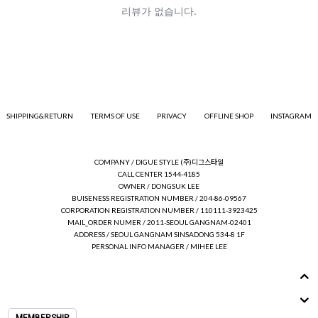
SHIPPING&RETURN
TERMS OF USE
PRIVACY
OFFLINE SHOP
INSTAGRAM
COMPANY / DIGUE STYLE (주)디그스타일
CALL CENTER 1544-4185
OWNER / DONGSUK LEE
BUISENESS REGISTRATION NUMBER / 204-86-09567
CORPORATION REGISTRATION NUMBER / 110111-3923425
MAIL_ORDER NUMER / 2011-SEOUL GANGNAM-02401
ADDRESS / SEOUL GANGNAM SINSADONG 534-8 1F
PERSONAL INFO MANAGER / MIHEE LEE